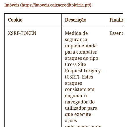
Imóveis (https://imoveis.caixacreditoleiria.pt/)
Cookie
Descrição
Finalid
XSRF-TOKEN
Medida de
Essenci
segurança
implementada
para combater
ataques do tipo
Cross-Site
Request Forgery
(CSRF). Estes
ataques
consistem em
enganar o
navegador do
utilizador para
que execute
ações
indesejadas num