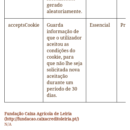
gerado
aleatoriamente.
acceptsCookie
Guarda
Essencial
Pró
informação de
que o utilizador
aceitou as
condições do
cookie, para
que não lhe seja
solicitada nova
aceitação
durante um
período de 30
dias.
Fundação Caixa Agrícola de Leiria
(http://fundacao.caixacreditoleiria.pt/)
N/A