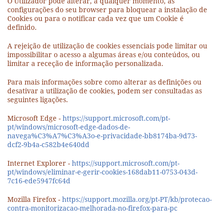
O Utilizador pode alterar, a qualquer momento, as
configurações do seu browser para bloquear a instalação de
Cookies ou para o notificar cada vez que um Cookie é
definido.
A rejeição de utilização de cookies essenciais pode limitar ou
impossibilitar o acesso a algumas áreas e/ou conteúdos, ou
limitar a receção de informação personalizada.
Para mais informações sobre como alterar as definições ou
desativar a utilização de cookies, podem ser consultadas as
seguintes ligações.
Microsoft Edge -
https://support.microsoft.com/pt-
pt/windows/microsoft-edge-dados-de-
navega%C3%A7%C3%A3o-e-privacidade-bb8174ba-9d73-
dcf2-9b4a-c582b4e640dd
Internet Explorer -
https://support.microsoft.com/pt-
pt/windows/eliminar-e-gerir-cookies-168dab11-0753-043d-
7c16-ede5947fc64d
Mozilla Firefox -
https://support.mozilla.org/pt-PT/kb/protecao-
contra-monitorizacao-melhorada-no-firefox-para-pc