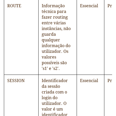
ROUTE
Informação
Essencial
Pró
técnica para
fazer routing
entre várias
instâncias, não
guarda
qualquer
informação do
utilizador. Os
valores
possíveis são
's1' e 's2'.
SESSION
Identificador
Essencial
Pró
da sessão
criada com o
login do
utilizador. O
valor é um
identificador