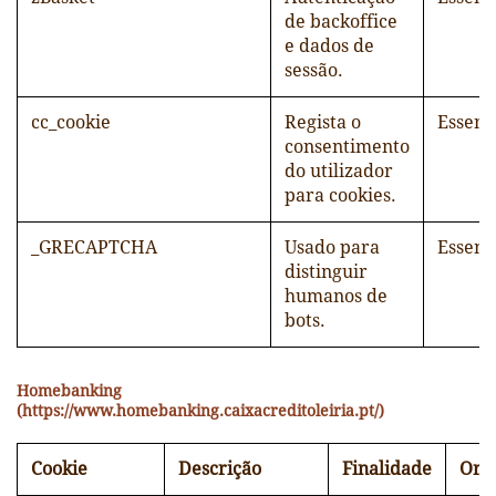
de backoffice
e dados de
sessão.
cc_cookie
Regista o
Essenc
consentimento
do utilizador
para cookies.
_GRECAPTCHA
Usado para
Essenc
distinguir
humanos de
bots.
Homebanking
(https://www.homebanking.caixacreditoleiria.pt/)
Cookie
Descrição
Finalidade
Ori