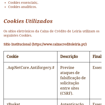
Cookies essenciais;.
Cookies analíticos.
Cookies Utilizados
Os sítios eletrónicos da Caixa de Crédito de Leiria utilizam os
seguintes Cookies.
Sítio Institucional (https://www.caixacreditoleiria.pt/)
Cookie
Descrição
Finali
.AspNetCore.Antiforgery.#
Previne
Essenc
ataques de
falsificação de
solicitação
entre sites
(CSRF).
zBasket
Autenticação
Essenc